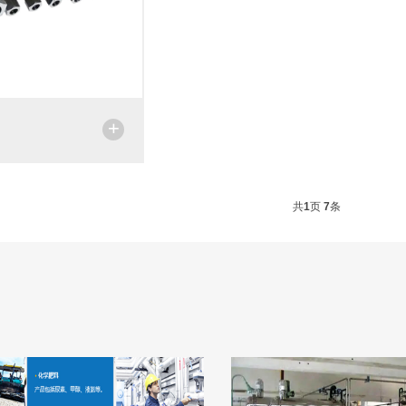
+
共
1
页
7
条